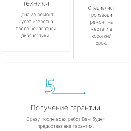
техники
Любань
Специалист
Цена за ремонт
производит
будет известна
Мурино
ремонт на
после бесплатной
месте и в
диагностики.
короткий
Никольское
срок.
Новая Ладога
Отрадное
Пикалёво
Подпорожье
Получение гарантии
Приморск
Сразу после всех работ Вам будет
Приозерск
предоставлена гарантия.