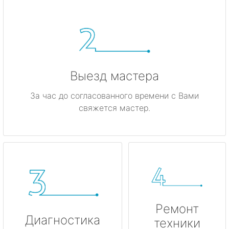
Ивангород
Каменногорск
Кингисепп
Выезд мастера
Кириши
За час до согласованного времени с Вами
свяжется мастер.
Кировск
Коммунар
Кудрово
Лодейное Поле
Ремонт
Луга
Диагностика
техники