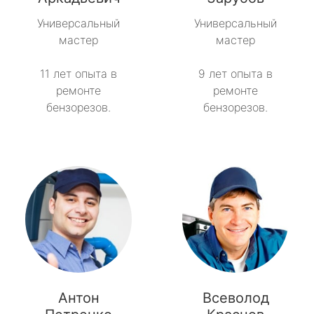
Универсальный
Универсальный
Тайцы
мастер
мастер
Токсово
11 лет опыта в
9 лет опыта в
ремонте
ремонте
Толмачёво
бензорезов.
бензорезов.
Ульяновка
Фёдоровское
Форносово
Янино-1
Антон
Всеволод