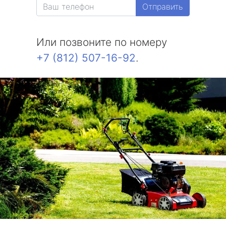
Отправить
Белоостров
Или позвоните по номеру
Молодежное
+7 (812) 507-16-92
.
Солнечное
Комарово
Усть-Ижора
Саперный
Петро-Славянка
Тярлево
Смолячково