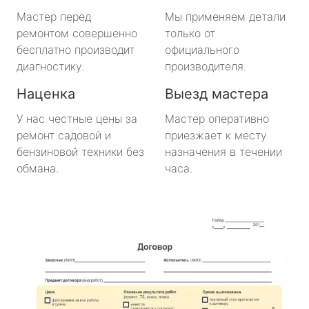
Будогощь
Мастер перед
Мы применяем детали
ремонтом совершенно
только от
Важины
бесплатно производит
официального
диагностику.
производителя.
Виллози
Наценка
Выезд мастера
Вознесенье
У нас честные цены за
Мастер оперативно
ремонт садовой и
приезжает к месту
Вырица
бензиновой техники без
назначения в течении
обмана.
часа.
Дружная Горка
Дубровка
Ефимовский
имени Морозова