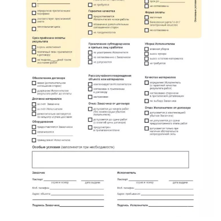
имени Свердлова
Красный Бор
Кузнечное
Кузьмоловский
Лебяжье
Лесогорский
Мга
Назия
Никольский
Новоселье