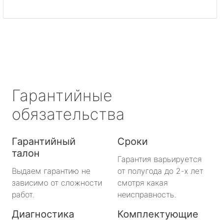
Светогорск
Сертолово
Сланцы
Сосновый Бор
Гарантийные
Сясьстрой
обязательства
Тихвин
Гарантийный
Сроки
талон
Тосно
Гарантия варьируется
Выдаем гарантию не
от полугода до 2-х лет
Шлиссельбург
зависимо от сложности
смотря какая
работ.
неисправность.
Большая Ижора
Диагностика
Комплектующие