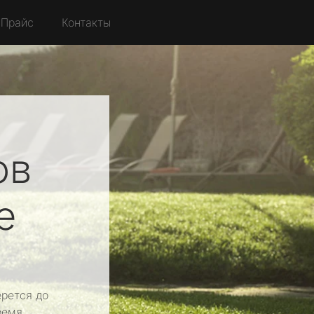
Прайс
Контакты
ов
е
рется до
ремя.