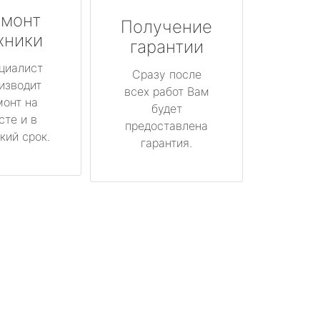
монт
Получение
хники
гарантии
циалист
Сразу после
изводит
всех работ Вам
монт на
будет
сте и в
предоставлена
кий срок.
гарантия.