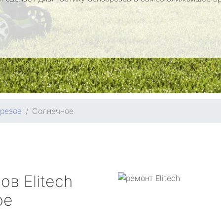
орезов
Солнечное
зов
Elitech
ое