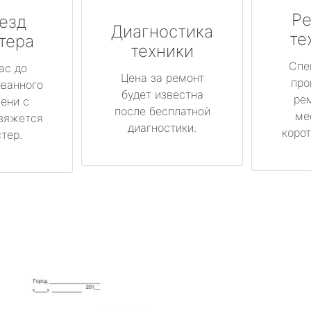
Ре
езд
Диагностика
те
тера
техники
Спе
ас до
Цена за ремонт
про
ованного
будет известна
ре
ени с
после бесплатной
ме
вяжется
диагностики.
корот
тер.