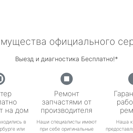
мущества официального се
Выезд и диагностика Бесплатно!*
тер
Ремонт
Гаран
латно
запчастями от
рабо
т на дом
производителя
рем
аходились в
Наши специалисты имеют
Наша к
рбурге или
при себе оригинальные
предоставл