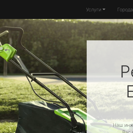
Услуги
Города
Р
Наш инж
Вас 