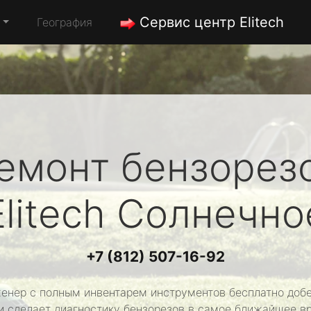
Сервис центр Elitech
География
емонт бензорез
Elitech
Солнечно
+7 (812) 507-16-92
енер с полным инвентарем инструментов бесплатно добе
и сделает диагностику бензорезов в самое ближайшее в