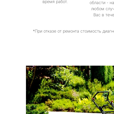
время работ.
области - н
любом случ
Вас в теч
*При отказе от ремонта стоимость диагн