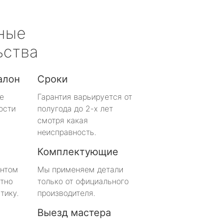
ные
ьства
алон
Сроки
е
Гарантия варьируется от
ости
полугода до 2-х лет
смотря какая
неисправность.
Комплектующие
онтом
Мы применяем детали
тно
только от официального
тику.
производителя.
Выезд мастера