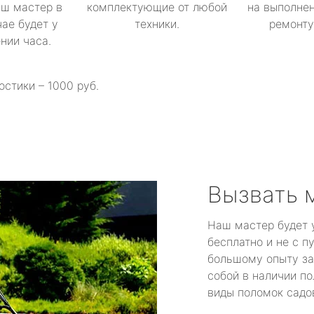
аш мастер в
комплектующие от любой
на выполнен
ае будет у
техники.
ремонту 
ении часа.
остики – 1000 руб.
Вызвать 
Наш мастер будет 
бесплатно и не с п
большому опыту за
собой в наличии по
виды поломок садов