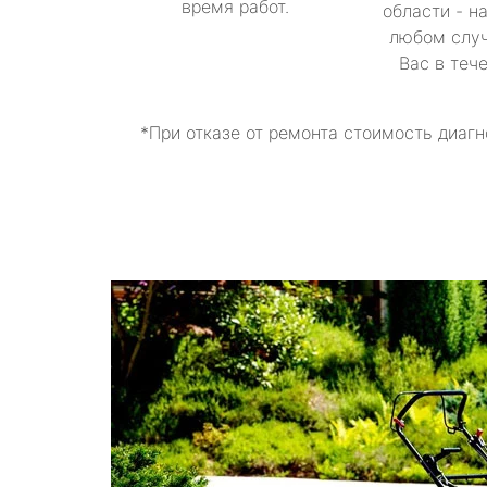
время работ.
области - н
любом случ
Вас в теч
*При отказе от ремонта стоимость диагн