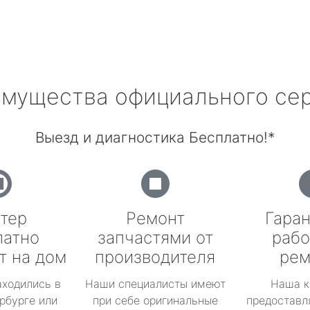
мущества официального се
Выезд и диагностика Бесплатно!*
тер
Ремонт
Гаран
латно
запчастями от
рабо
т на дом
производителя
рем
аходились в
Наши специалисты имеют
Наша к
рбурге или
при себе оригинальные
предоставл