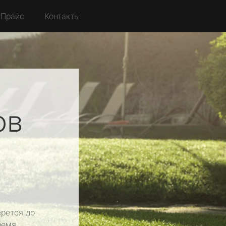
Прайс
Контакты
ов
рется до
ремя.