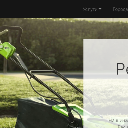
Услуги
Города
Р
Наш инж
Вас 