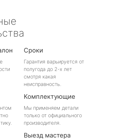
ные
ьства
алон
Сроки
е
Гарантия варьируется от
ости
полугода до 2-х лет
смотря какая
неисправность.
Комплектующие
онтом
Мы применяем детали
тно
только от официального
тику.
производителя.
Выезд мастера