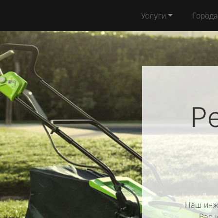
Услуги
Города
Р
Наш инж
Вас 