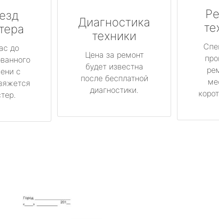
Ре
езд
Диагностика
те
тера
техники
Спе
ас до
Цена за ремонт
про
ованного
будет известна
ре
ени с
после бесплатной
ме
вяжется
диагностики.
корот
тер.