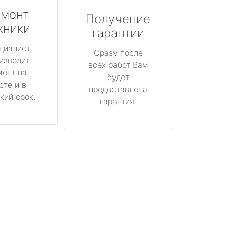
монт
Получение
хники
гарантии
циалист
Сразу после
изводит
всех работ Вам
монт на
будет
сте и в
предоставлена
кий срок.
гарантия.