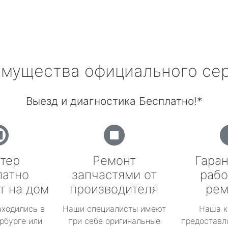
мущества официального се
Выезд и диагностика Бесплатно!*
тер
Ремонт
Гаран
латно
запчастями от
рабо
т на дом
производителя
рем
аходились в
Наши специалисты имеют
Наша к
рбурге или
при себе оригинальные
предоставл