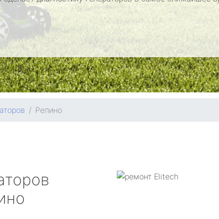
аторов
Репино
аторов
ино