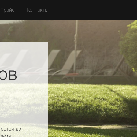
Прайс
Контакты
ов
рется до
ремя.