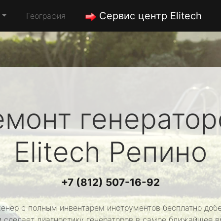
Сервис центр Elitech
География
емонт генератор
Elitech
Репино
+7 (812) 507-16-92
енер с полным инвентарем инструментов бесплатно добе
и сделает диагностику генераторов в самое ближайшее в