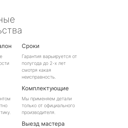
ные
ьства
алон
Сроки
е
Гарантия варьируется от
ости
полугода до 2-х лет
смотря какая
неисправность.
Комплектующие
онтом
Мы применяем детали
тно
только от официального
тику.
производителя.
Выезд мастера