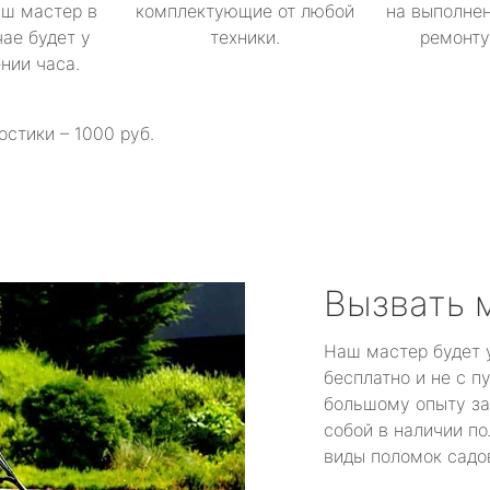
аш мастер в
комплектующие от любой
на выполнен
ае будет у
техники.
ремонту 
ении часа.
остики – 1000 руб.
Вызвать 
Наш мастер будет 
бесплатно и не с п
большому опыту за
собой в наличии по
виды поломок садов