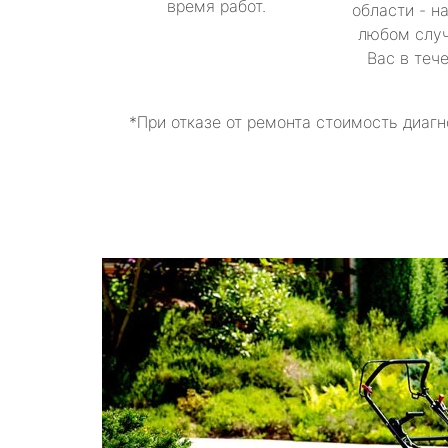
время работ.
области - н
любом случ
Вас в теч
*При отказе от ремонта стоимость диагн