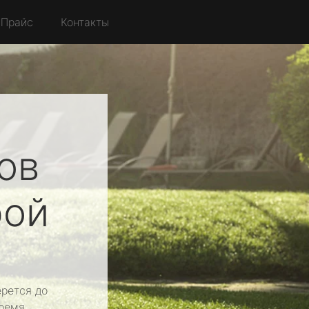
Прайс
Контакты
ов
рой
рется до
ремя.