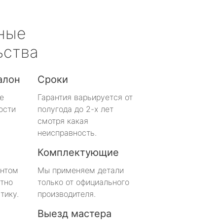
ные
ьства
алон
Сроки
е
Гарантия варьируется от
ости
полугода до 2-х лет
смотря какая
неисправность.
Комплектующие
онтом
Мы применяем детали
тно
только от официального
тику.
производителя.
Выезд мастера