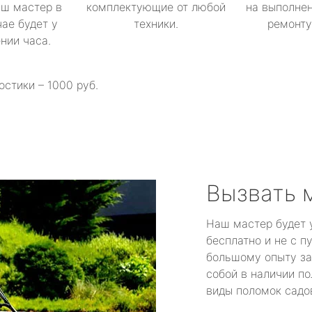
аш мастер в
комплектующие от любой
на выполнен
ае будет у
техники.
ремонту 
ении часа.
остики – 1000 руб.
Вызвать 
Наш мастер будет 
бесплатно и не с п
большому опыту за
собой в наличии по
виды поломок садов