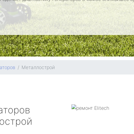
аторов
Металлострой
аторов
острой