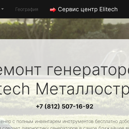
Сервис центр Elitech
География
емонт генератор
itech
Металлост
+7 (812) 507-16-92
енер с полным инвентарем инструментов бесплатно добе
и сделает диагностику генераторов в самое ближайшее в