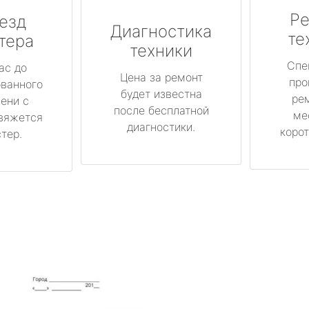
Ре
езд
Диагностика
те
тера
техники
Спе
ас до
Цена за ремонт
про
ованного
будет известна
ре
ени с
после бесплатной
ме
вяжется
диагностики.
корот
тер.