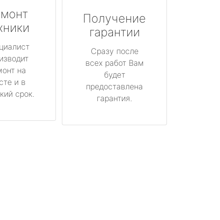
монт
Получение
хники
гарантии
циалист
Сразу после
изводит
всех работ Вам
монт на
будет
сте и в
предоставлена
кий срок.
гарантия.