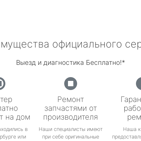
мущества официального се
Выезд и диагностика Бесплатно!*
тер
Ремонт
Гаран
латно
запчастями от
рабо
т на дом
производителя
рем
аходились в
Наши специалисты имеют
Наша к
рбурге или
при себе оригинальные
предоставл