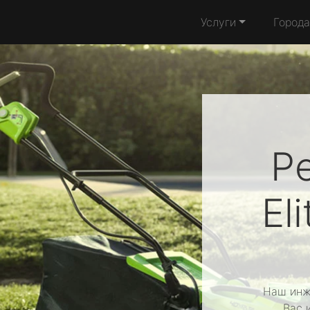
Услуги
Города
Р
El
Наш инж
Вас 