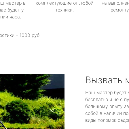
аш мастер в
комплектующие от любой
на выполнен
ае будет у
техники.
ремонту 
ении часа.
остики – 1000 руб.
Вызвать 
Наш мастер будет 
бесплатно и не с п
большому опыту за
собой в наличии по
виды поломок садов