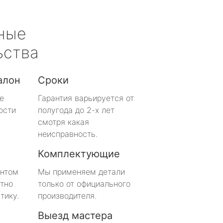
ные
ьства
алон
Сроки
е
Гарантия варьируется от
ости
полугода до 2-х лет
смотря какая
неисправность.
Комплектующие
онтом
Мы применяем детали
тно
только от официального
тику.
производителя.
Выезд мастера