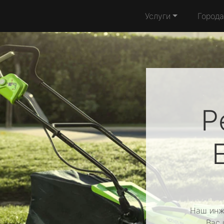
Услуги
Города
Р
Наш инж
Вас 