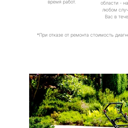
время работ.
области - н
любом случ
Вас в теч
*При отказе от ремонта стоимость диагн