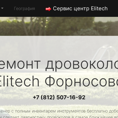
Сервис центр Elitech
География
емонт дровокол
Elitech
Форносов
+7 (812) 507-16-92
енер с полным инвентарем инструментов бесплатно добе
и сделает диагностику дровоколов в самое ближайшее в