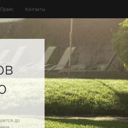
Прайс
Контакты
ов
о
рется до
ремя.