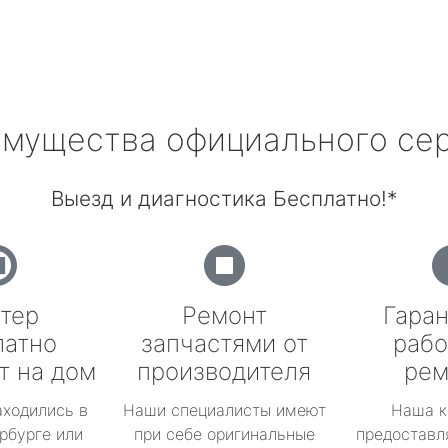
мущества официального се
Выезд и диагностика Бесплатно!*
тер
Ремонт
Гаран
латно
запчастями от
рабо
т на дом
производителя
рем
аходились в
Наши специалисты имеют
Наша к
рбурге или
при себе оригинальные
предоставл