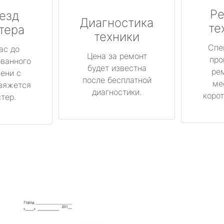
Ре
езд
Диагностика
те
тера
техники
Спе
ас до
Цена за ремонт
про
ованного
будет известна
ре
ени с
после бесплатной
ме
вяжется
диагностики.
корот
тер.