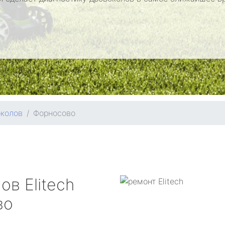
околов
Форносово
лов
Elitech
во