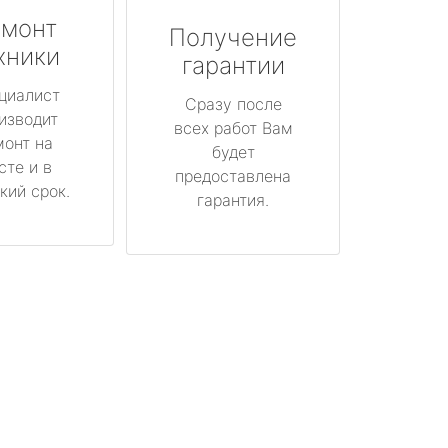
монт
Получение
хники
гарантии
циалист
Сразу после
изводит
всех работ Вам
монт на
будет
сте и в
предоставлена
кий срок.
гарантия.