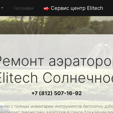
Сервис центр Elitech
География
Ремонт аэраторо
Elitech
Солнечно
+7 (812) 507-16-92
енер с полным инвентарем инструментов бесплатно добе
 и сделает диагностику аэраторов в самое ближайшее вр