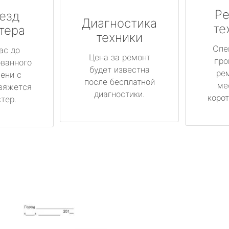
Ре
езд
Диагностика
те
тера
техники
Спе
ас до
Цена за ремонт
про
ованного
будет известна
ре
ени с
после бесплатной
ме
вяжется
диагностики.
корот
тер.