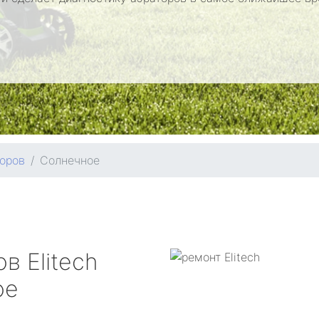
оров
Солнечное
ров
Elitech
ое