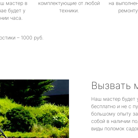
аш мастер в
комплектующие от любой
на выполнен
ае будет у
техники.
ремонту 
ении часа.
остики – 1000 руб.
Вызвать 
Наш мастер будет 
бесплатно и не с п
большому опыту за
собой в наличии по
виды поломок садов