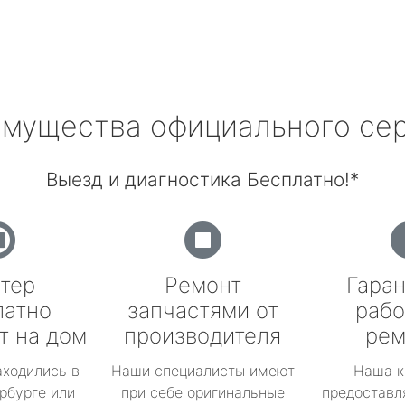
мущества официального се
Выезд и диагностика Бесплатно!*
тер
Ремонт
Гаран
латно
запчастями от
рабо
т на дом
производителя
рем
аходились в
Наши специалисты имеют
Наша к
рбурге или
при себе оригинальные
предоставл