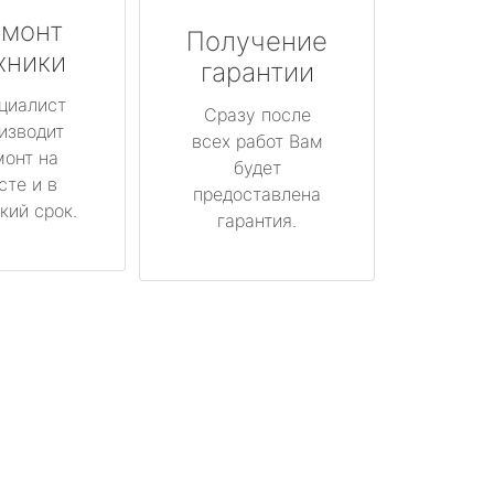
монт
Получение
хники
гарантии
циалист
Сразу после
изводит
всех работ Вам
монт на
будет
сте и в
предоставлена
кий срок.
гарантия.