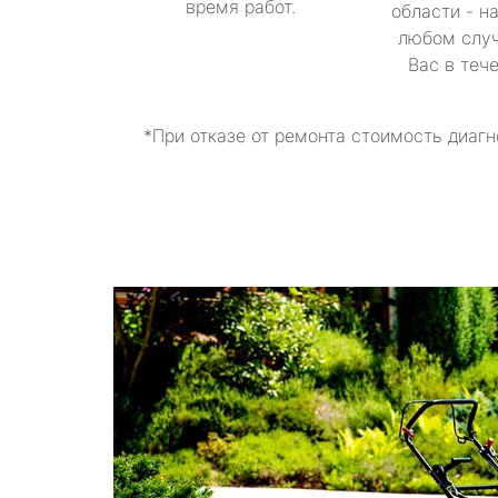
время работ.
области - н
любом случ
Вас в теч
*При отказе от ремонта стоимость диагн