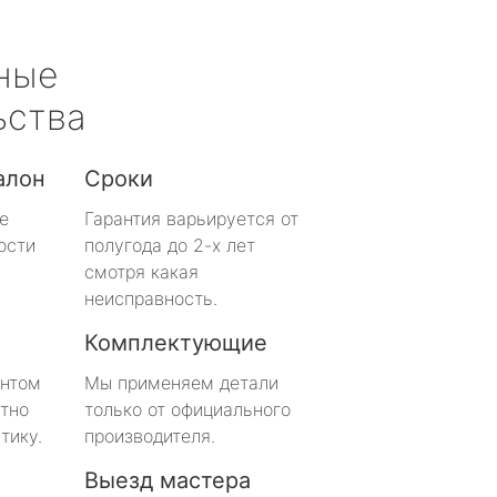
ные
ьства
алон
Сроки
е
Гарантия варьируется от
ости
полугода до 2-х лет
смотря какая
неисправность.
Комплектующие
онтом
Мы применяем детали
тно
только от официального
тику.
производителя.
Выезд мастера