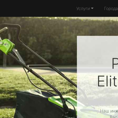
Услуги
Города
Eli
Наш инж
Вас