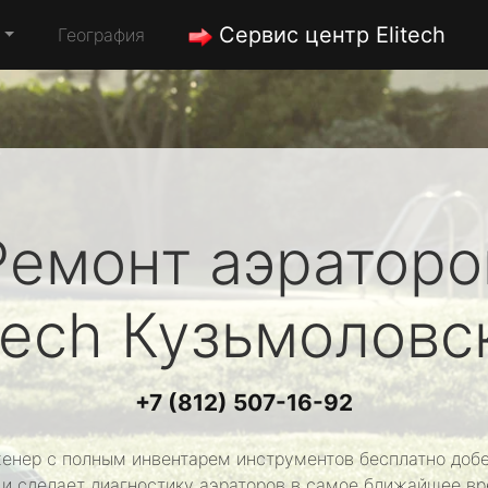
Сервис центр Elitech
География
Ремонт аэраторо
tech
Кузьмоловс
+7 (812) 507-16-92
енер с полным инвентарем инструментов бесплатно добе
 и сделает диагностику аэраторов в самое ближайшее вр