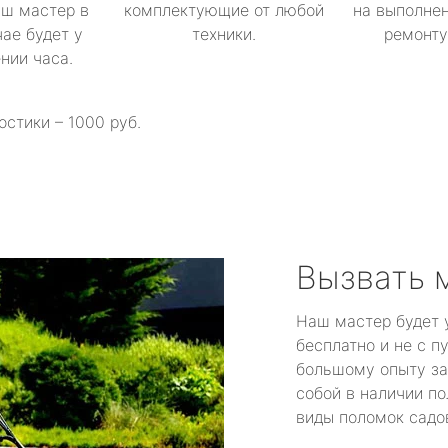
аш мастер в
комплектующие от любой
на выполнен
ае будет у
техники.
ремонту 
ении часа.
остики – 1000 руб.
Вызвать 
Наш мастер будет 
бесплатно и не с п
большому опыту за
собой в наличии по
виды поломок садов