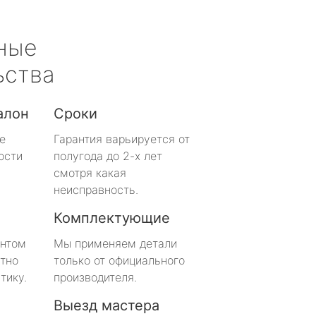
ные
ьства
алон
Сроки
е
Гарантия варьируется от
ости
полугода до 2-х лет
смотря какая
неисправность.
Комплектующие
онтом
Мы применяем детали
тно
только от официального
тику.
производителя.
Выезд мастера