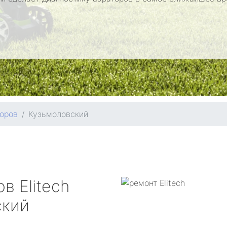
оров
Кузьмоловский
ров
Elitech
ский