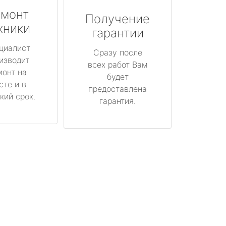
монт
Получение
хники
гарантии
циалист
Сразу после
изводит
всех работ Вам
монт на
будет
сте и в
предоставлена
кий срок.
гарантия.