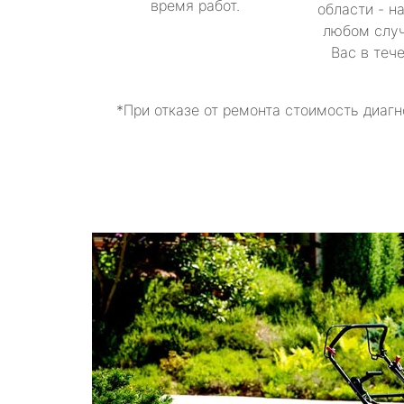
время работ.
области - н
любом случ
Вас в теч
*При отказе от ремонта стоимость диагн