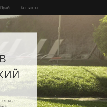
Прайс
Контакты
в
кий
рется до
емя.