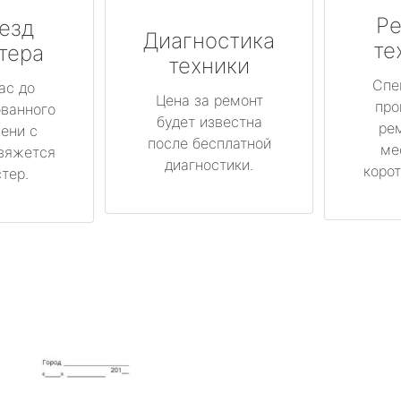
Ре
езд
Диагностика
те
тера
техники
Спе
ас до
Цена за ремонт
про
ованного
будет известна
ре
ени с
после бесплатной
ме
вяжется
диагностики.
корот
тер.